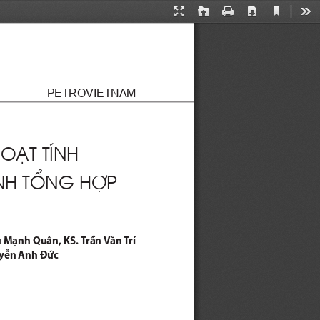
Current
Presentation
Open
Print
Download
Too
View
Mode
PETROVIETNAM
HO
Ạ
T TÍNH 
NH T
Ổ
NG H
Ợ
P 
 Mạnh Quân, KS. Trần Văn Trí 
uyễn Anh Đức