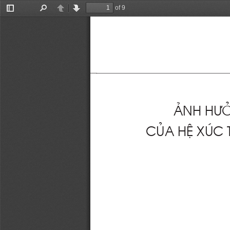
of 9
Toggle
Find
Previous
Next
Sidebar
Ả
NH H
Ư
C
Ủ
A H
Ệ
 XÚC