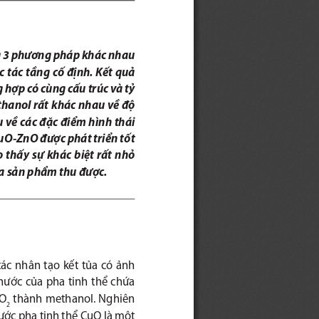
g 3 phương pháp khác nhau 
c tác tầng cố định. Kết quả 
 hợp có cùng cấu trúc và tỷ 
hanol rất khác nhau về độ 
 về các đặc điểm hình thái 
CuO-Z
nO được phát triển tốt 
thấy  sự  khác  biệt  rất  nhỏ  
của sản phẩm thu được.
tác nhân tạo kết tủa có ảnh 
hước của pha tinh thể chứa 
CO
 thành methanol. Nghiên 
2
ước pha tinh thể CuO là một 