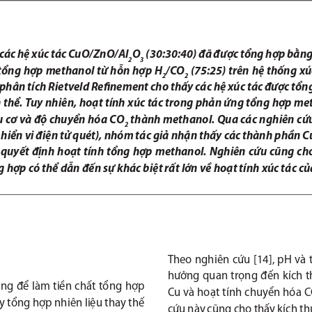
 các hệ xúc tác CuO/ZnO/Al
O
 (30:30:40) đã được tổng hợp bằn
2
3
tổng hợp methanol từ hỗn hợp H
/CO
 (75:25) trên hệ thống xú
2
2
 phân tích Rietveld Refi
  nement cho thấy các hệ xúc tác được tổng
thể. Tuy nhiên, hoạt tính xúc t
ác trong phản ứng tổng hợp met
u cơ và độ chuyển hóa CO
 thành methanol. Qua các nghiên cứu
2
 hiển vi điện tử quét), nhóm tác giả nhận thấy 
các thành phần 
 quyết  định  hoạt  tính  tổng  hợp  methanol.  Nghiên  cứu  cũng  cho  
 hợp có thể dẫn đến sự khác biệt 
rất lớn về hoạt tính xúc tác 
Theo nghiên cứu [14], pH và 
hưởng quan trọng đến kích t
g để làm tiền chất tổng hợp 
Cu và hoạt tính chuyển hóa 
y tổng hợp nhiên liệu thay thế 
cứu này cũng cho thấy kích th