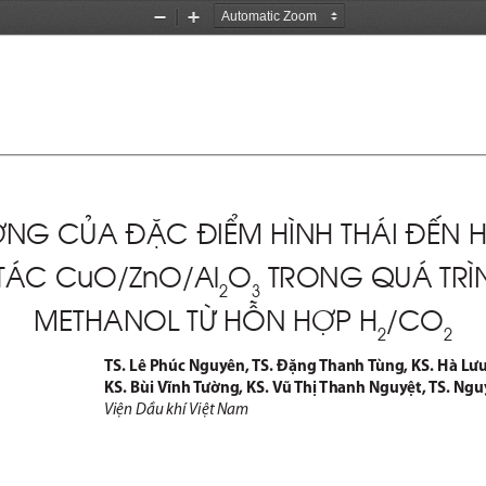
Zoom
Zoom
Out
In
Ở
NG C
Ủ
A 
ĐẶ
C 
Đ
I
Ể
M HÌNH THÁI 
ĐẾ
N 
 TÁC CuO/ZnO/Al
O
 TRONG QUÁ TRÌ
2
3
METHANOL T
Ừ
 H
Ỗ
N H
Ợ
P H
/CO
2
2
TS. Lê Phúc Nguyên, TS. Đặng Thanh Tùng, KS. Hà Lưu
KS. Bùi Vĩnh Tường, KS. Vũ Thị Thanh Nguyệt, TS. Ng
Viện Dầu khí Việt Nam