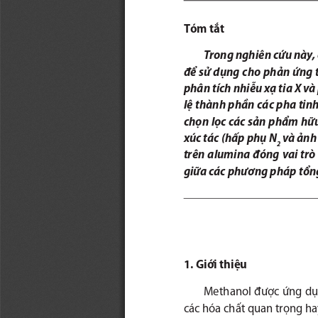
Tóm tắt
Trong nghiên cứu này,
để sử dụng cho phản ứng 
phân tích nhiễu xạ tia X và
lệ thành phần các pha tinh 
chọn lọc các sản phẩm hữ
xúc tác (hấp phụ N
 và ảnh
2
trên  alumina  đóng  vai  trò 
giữa các phương pháp tổng
1. Giới thiệu
Methanol được ứng dụn
các hóa chất quan trọng ha