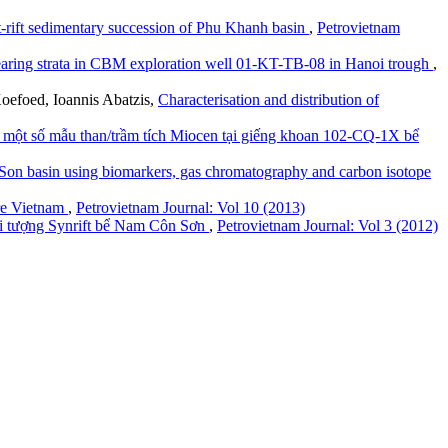
ost-rift sedimentary succession of Phu Khanh basin
,
Petrovietnam
bearing strata in CBM exploration well 01-KT-TB-08 in Hanoi trough
,
oefoed, Ioannis Abatzis,
Characterisation and distribution of
 một số mẫu than/trầm tích Miocen tại giếng khoan 102-CQ-1X bể
 Son basin using biomarkers, gas chromatography and carbon isotope
ore Vietnam
,
Petrovietnam Journal: Vol 10 (2013)
ối tượng Synrift bể Nam Côn Sơn
,
Petrovietnam Journal: Vol 3 (2012)