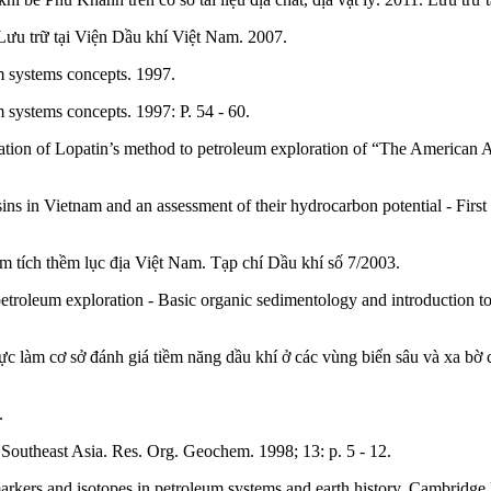
Lưu trữ tại Viện Dầu khí Việt Nam. 2007.
m systems concepts. 1997.
 systems concepts. 1997: P. 54 - 60.
ion of Lopatin’s method to petroleum exploration of “The American Ass
ns in Vietnam and an assessment of their hydrocarbon potential - First
tích thềm lục địa Việt Nam. Tạp chí Dầu khí số 7/2003.
troleum exploration - Basic organic sedimentology and introduction to 
c làm cơ sở đánh giá tiềm năng dầu khí ở các vùng biển sâu và xa bờ 
.
outheast Asia. Res. Org. Geochem. 1998; 13: p. 5 - 12.
kers and isotopes in petroleum systems and earth history. Cambridge 