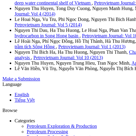
deep water continental shelf of Vietnam
,
Petrovietnam Journal:
Nguyen Thu Huyen, Tong Duy Cuong, Nguyen Manh Hung, 
Journal: Vol 4 (2014)
Le Hoai Nga, Vu Tru, Phi Ngoc Dong, Nguyen Thi Bich Han
Petrovietnam Journal: Vol 5 (2014)
Nguyen Thi Dau, Ha Thu Huong, Le Hoai Nga, Phan Van Thang, 
hydrocarbon in Song Hong basin
,
Petrovietnam Journal: Vol 1
Lê Hoài Nga, Phí Ngọc Đông, Hồ Thị Thành, Hà Thu Hương
trầm tích Sông Hồng
,
Petrovietnam Journal: Vol 1 (2013)
Nguyen Thi Bich Ha, Ha Thu Huong, Nguyen Thi Thanh,
Cha
analysis
,
Petrovietnam Journal: Vol 10 (2013)
Nguyen Thu Huyen, Nguyen Trung Hieu, Tran Ngoc Minh,
Ap
Lê Văn Hiền, Vũ Trụ, Nguyễn Văn Phòng, Nguyễn Thị Bích 
Make a Submission
Language
English
Tiếng Việt
Browse
Categories
Petroleum Exploration & Production
Petroleum Processing