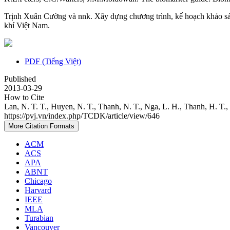
Trịnh Xuân Cường và nnk. Xây dựng chương trình, kế hoạch khảo sát 
khí Việt Nam.
PDF (Tiếng Việt)
Published
2013-03-29
How to Cite
Lan, N. T. T., Huyen, N. T., Thanh, N. T., Nga, L. H., Thanh, H. T.,
https://pvj.vn/index.php/TCDK/article/view/646
More Citation Formats
ACM
ACS
APA
ABNT
Chicago
Harvard
IEEE
MLA
Turabian
Vancouver