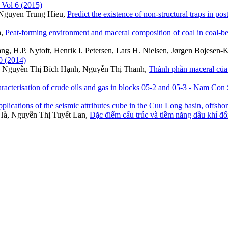
 Vol 6 (2015)
Nguyen Trung Hieu,
Predict the existence of non-structural traps in p
h,
Peat-forming environment and maceral composition of coal in coal-
H.P. Nytoft, Henrik I. Petersen, Lars H. Nielsen, Jørgen Bojesen-K
0 (2014)
, Nguyễn Thị Bích Hạnh, Nguyễn Thị Thanh,
Thành phần maceral của
racterisation of crude oils and gas in blocks 05-2 and 05-3 - Nam Con
plications of the seismic attributes cube in the Cuu Long basin, offsh
Hà, Nguyễn Thị Tuyết Lan,
Đặc điểm cấu trúc và tiềm năng dầu khí đ