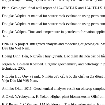
Plain. Geological final well report of 124-CMT-1X and 124-HT-1X. 
Douglas Waples. A manual for source rock evaluation using petroleu
Douglas Waples. A manual for source rock evaluation using petroleum
Douglas Walpes. Time and temperature in petroleum formation applicat
926.
ENRECA project. Integrated analysis and modelling of geological basi
Dầu khí Việt Nam.
Hoàng Đình Tiến, Nguyễn Thúy Quỳnh. Đặc điểm địa hóa các bể trầm 
Jorgen A. Bojesen Koefoed. Organic geochemistry and petrology in pe
technique. 2002.
Nguyễn Huy Quý và nnk. Nghiên cứu cấu trúc địa chất và địa động lự
Viện Dầu khí Việt Nam.
Akihiko Okui, 2011. Geochemical analyses result on oil seep samples
A.Okui, Y.Yokoyama, K.Yokoi. Higher-plant biomarkers in Oilsfrom S
K.E.Peters, C.C.Walters, J.M.Moldowan. The biomarker guide: Biomar