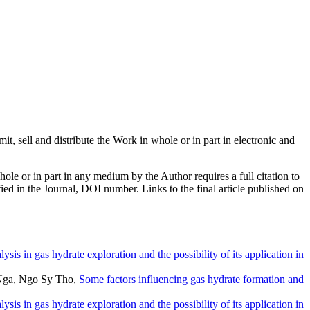
mit, sell and distribute the Work in whole or in part in electronic and
hole or in part in any medium by the Author requires a full citation to
ified in the Journal, DOI number. Links to the final article published on
sis in gas hydrate exploration and the possibility of its application in
Nga, Ngo Sy Tho,
Some factors influencing gas hydrate formation and
sis in gas hydrate exploration and the possibility of its application in