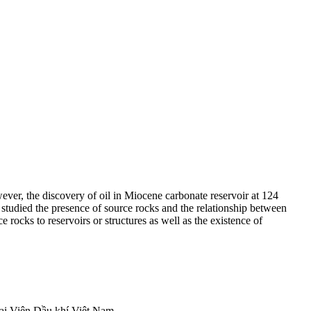
wever, the discovery of oil in Miocene carbonate reservoir at 124
s studied the presence of source rocks and the relationship between
rocks to reservoirs or structures as well as the existence of
tại Viện Dầu khí Việt Nam.