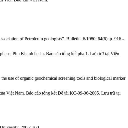
ociation of Petroleum geologists”. Bulletin. 6/1980; 64(6): p. 916 -
 phase: Phu Khanh basin. Báo cáo tổng kết pha 1. Lưu trữ tại Viện
the use of organic geochemical screening tools and biological marker
của Việt Nam. Báo cáo tổng kết Đề tài KC-09-06-2005. Lưu trữ tại
University. 2005; 700.