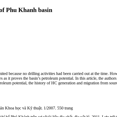
s of Phu Khanh basin
ted because no drilling activities had been carried out at the time. Ho
s it proves the basin’s petroleum potential. In this article, the author
oleum potential, the history of HC generation and migration from source 
ản Khoa học và Kỹ thuật. 1/2007. 550 trang
 bể Phú Khánh trên cơ sở tài liệu địa chất, địa vật lý. 2011. Lưu trữ 