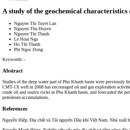
A study of the geochemical characteristic
Nguyen Thi Tuyet Lan
Nguyen Thu Huyen
Nguyen Thi Thanh
Le Hoai Nga
Ho Thi Thanh
Phi Ngoc Dong
Keywords:
-
Abstract
Studies of the deep water part of Phu Khanh basin were previously limi
CMT-1X well in 2008 has encouraged oil and gas exploration activities a
crude oil and source rocks in Phu Khanh basin, and forecasted the petr
petroleum accumulations.
References
Nguyễn Hiệp. Địa chất và Tài nguyên Dầu khí Việt Nam. Nhà xuất b
Nguyễn Mạnh Hùng. Nghiên cứu cấu trúc địa chất và tiềm năng dầu khí