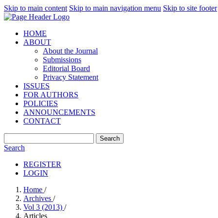
Skip to main content
Skip to main navigation menu
Skip to site footer
HOME
ABOUT
About the Journal
Submissions
Editorial Board
Privacy Statement
ISSUES
FOR AUTHORS
POLICIES
ANNOUNCEMENTS
CONTACT
Search
Search
REGISTER
LOGIN
Home
/
Archives
/
Vol 3 (2013)
/
Articles