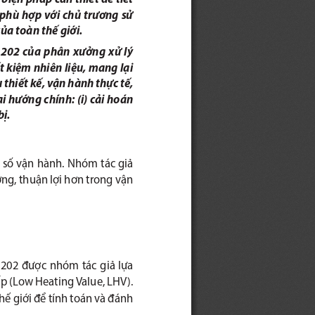
 phù hợp với chủ trương sử 
ủa toàn thế giới.
-1202  của  phân  xưởng  xử  lý  
 kiệm nhiên liệu, mang lại 
thiết kế, vận hành thực tế, 
i hướng chính: (i) cải hoán 
ị.  
 số vận hành. Nhóm tác giả 
ợng, thuận lợi hơn trong vận 
1202 được nhóm tác giả lựa 
p (Low Heating Value, LHV). 
ế giới để tính toán và đánh 