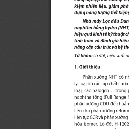
kiệm nhiên liệu, giảm phát
dụng năng lượng tiết kiệm
Nhà  máy  Lọc  dầu  Dung  
naphtha bằng hydro (NHT). 
hiệu quả kinh tế kỹ thuật c
tính toán và đánh giá hiệu 
nâng cấp cấu trúc và hệ thố
Từ khóa: 
Lò đốt, hiệu suất 
1. Giới thiệu 
Phân  xưởng  NHT  có  nh
lý, loại bỏ các tạp chất chứa 
loại,  các  halogen...  trong 
naphtha  tổng  (Full  Range 
phân xưởng CDU để chuẩn
liệu cho phân xưởng reform
liên tục CCR và phân xưởng
hóa  isomer.  Lò  đốt  H-1202  l