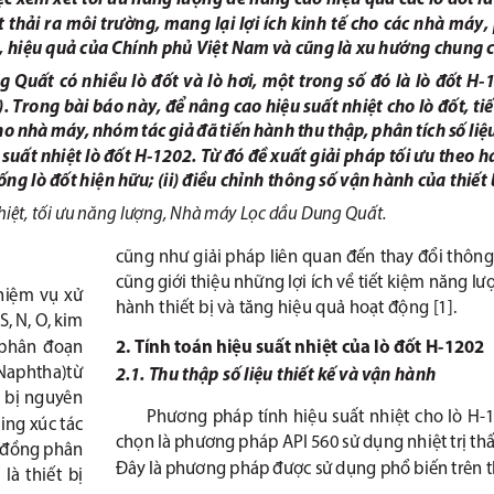
 thải ra môi trường, mang lại lợi ích kinh tế cho các nhà máy,
, hiệu quả của Chính phủ Việt Nam và cũng là xu hướng chung c
Quất  có  nhiều  lò  đốt  và  lò  hơi,  một  trong  số  đó  là  lò  đốt  H
Trong bài báo này, để nâng cao hiệu suất nhiệt cho lò đốt, tiết
ho nhà máy, nhóm tác giả đã tiến hành thu thập, phân tích số liệu 
suất nhiệt lò đốt H-1202. Từ đó đề xuất giải pháp tối ưu theo ha
ng lò đốt hiện hữu; (ii) điều chỉnh thông số vận hành của thiết b
nhiệt, tối ưu năng lượng, Nhà máy Lọc dầu Dung Quất.
cũng như giải pháp liên quan đến thay đổi thông
cũng giới thiệu những lợi ích về tiết kiệm năng lư
iệm  vụ  xử  
hành thiết bị và tăng hiệu quả hoạt động [1].
S, N, O, kim 
 phân  đoạn  
2. Tính toán hiệu suất nhiệt của lò đốt H-1202
 Naphtha)từ  
2.1. Thu thập số liệu thiết kế và vận hành
 bị nguyên 
Phương pháp tính hiệu suất nhiệt cho lò H-
ing xúc tác 
chọn là phương pháp API 560 sử dụng nhiệt trị thấ
 đồng phân 
Đây là phương pháp được sử dụng phổ biến trên th
à  thiết  bị  