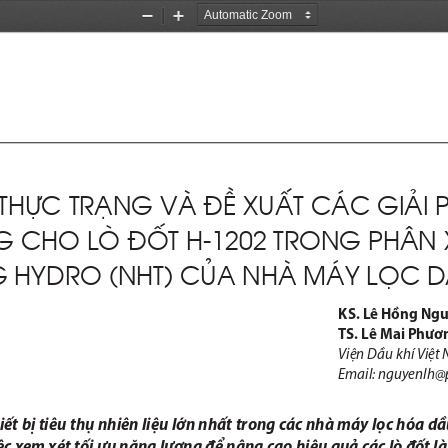
Zoom
Zoom
Out
In
TH
Ự
C TR
Ạ
NG VÀ 
ĐỀ
 XU
Ấ
T CÁC GI
Ả
I 
G CHO LÒ 
ĐỐ
T H-1202 TRONG PHÂN 
 HYDRO (NHT) C
Ủ
A NHÀ MÁY L
Ọ
C D
KS. Lê Hồng Ngu
TS. Lê Mai Phươ
Viện Dầu khí Việt
Email: nguyenlh@
thiết bị tiêu thụ nhiên liệu lớn nhất trong các nhà máy lọc hóa d
c xem xét tối ưu năng lượng để nâng cao hiệu quả các lò đốt là 