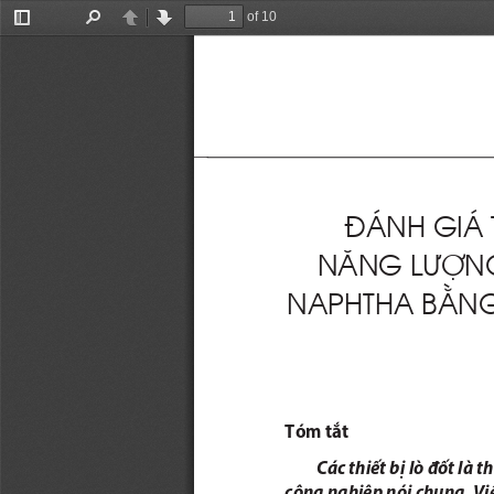
of 10
Toggle
Find
Previous
Next
Sidebar
Đ
ÁNH GIÁ 
N
Ă
NG L
ƯỢ
N
NAPHTHA B
Ằ
NG
Tóm tắt
Các thiết bị lò đốt là 
công nghiệp nói chung. Việ