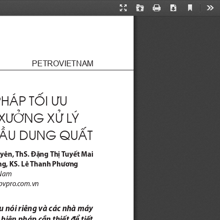
Current
Presentation
Open
Print
Download
Too
View
Mode
PETROVIETNAM
PHÁP T
Ố
I 
Ư
U 
X
ƯỞ
NG X
Ử
 LÝ 
Ầ
U DUNG QU
Ấ
T
yên, ThS. Đặng Thị Tuyết Mai
ng, KS. Lê Thanh Phương
 Nam
pvpro.com.vn
ầu nói riêng và các nhà máy 
biện pháp cần thiết để tiết 