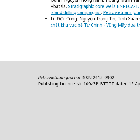
Abatzis,
Stratigraphic core wells ENRECA-1, 
island drilling campaigns
,
Petrovietnam Jour
Lê Đức Công, Nguyễn Trọng Tín, Trịnh Xu
chất khu vực bể Tư Chính - Vũng Mây dựa trê
Petrovietnam Journal
ISSN 2615-9902
Publishing Licence No.100/GP-BTTTT dated 15 Apr