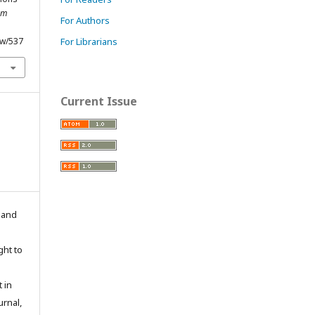
am
For Authors
ew/537
For Librarians
Current Issue
n and
ght to
 in
urnal,