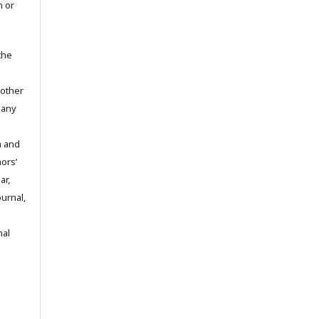
n or
the
 other
 any
m and
hors’
ar,
ournal,
nal