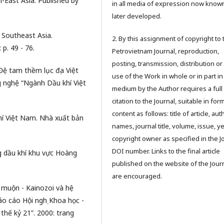
h-East Asia. Published by
in all media of expression now know
later developed.
d Southeast Asia.
2. By this assignment of copyright to 
 p. 49 - 76.
Petrovietnam Journal, reproduction,
posting, transmission, distribution or
 Đệ tam thềm lục địa Việt
use of the Work in whole or in part in
 nghệ “Ngành Dầu khí Việt
medium by the Author requires a full
citation to the Journal, suitable in for
content as follows: title of article, aut
hí Việt Nam. Nhà xuất bản
names, journal title, volume, issue, ye
copyright owner as specified in the J
DOI number. Links to the final article
g dầu khí khu vực Hoàng
published on the website of the Jour
are encouraged.
 muộn - Kainozoi và hệ
áo cáo Hội nghị Khoa học -
hế kỷ 21”. 2000: trang