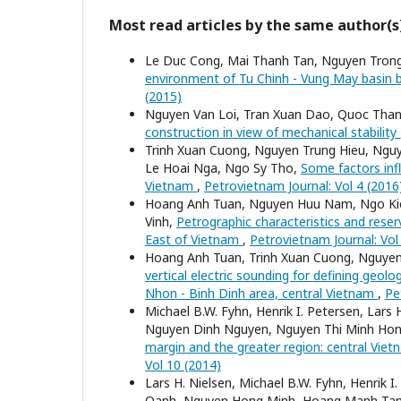
Most read articles by the same author(s
Le Duc Cong, Mai Thanh Tan, Nguyen Trong
environment of Tu Chinh - Vung May basin by
(2015)
Nguyen Van Loi, Tran Xuan Dao, Quoc Than
construction in view of mechanical stability
Trinh Xuan Cuong, Nguyen Trung Hieu, Ng
Le Hoai Nga, Ngo Sy Tho,
Some factors inf
Vietnam
,
Petrovietnam Journal: Vol 4 (2016
Hoang Anh Tuan, Nguyen Huu Nam, Ngo Kie
Vinh,
Petrographic characteristics and rese
East of Vietnam
,
Petrovietnam Journal: Vol
Hoang Anh Tuan, Trinh Xuan Cuong, Nguy
vertical electric sounding for defining geolo
Nhon - Binh Dinh area, central Vietnam
,
Pe
Michael B.W. Fyhn, Henrik I. Petersen, Lar
Nguyen Dinh Nguyen, Nguyen Thi Minh Hong
margin and the greater region: central Vi
Vol 10 (2014)
Lars H. Nielsen, Michael B.W. Fyhn, Henrik 
Oanh, Nguyen Hong Minh, Hoang Manh Tan,