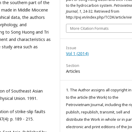
n the southern part of the
to the hydrocarbon system.
Petrovietn
e made in Middle Miocene
Journal
,
1
, 24-32. Retrieved from
hical data, the authors
http://pvj.vn/index.php/TCDK/article/vi
orphology, and
More Citation Formats
ing to Song Huong and Tri
ent and characteristics as
e study area such as
Issue
Vol 1 (2014)
Section
Articles
1. The Author assigns all copyright i
ion of Southeast Asian
to the article (the Work) to the
hysical Union. 1991.
Petrovietnam Journal, including the ri
ion of strike-slip faults
publish, republish, transmit, sell and
7(4): p. 189 - 215.
distribute the Work in whole or in part
electronic and print editions of the Jo