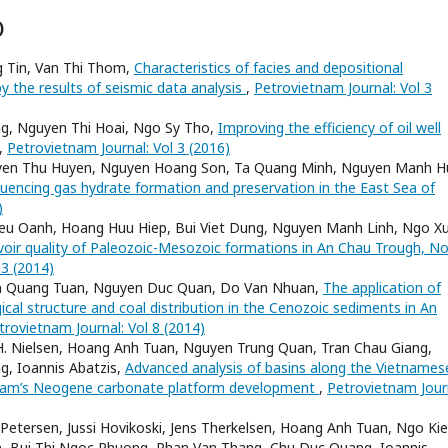
)
 Tin, Van Thi Thom,
Characteristics of facies and depositional
 the results of seismic data analysis
,
Petrovietnam Journal: Vol 3
g, Nguyen Thi Hoai, Ngo Sy Tho,
Improving the efficiency of oil well
,
Petrovietnam Journal: Vol 3 (2016)
uyen Thu Huyen, Nguyen Hoang Son, Ta Quang Minh, Nguyen Manh H
luencing gas hydrate formation and preservation in the East Sea of
)
u Oanh, Hoang Huu Hiep, Bui Viet Dung, Nguyen Manh Linh, Ngo X
rvoir quality of Paleozoic-Mesozoic formations in An Chau Trough, N
 3 (2014)
en Quang Tuan, Nguyen Duc Quan, Do Van Nhuan,
The application of
gical structure and coal distribution in the Cenozoic sediments in An
trovietnam Journal: Vol 8 (2014)
s H. Nielsen, Hoang Anh Tuan, Nguyen Trung Quan, Tran Chau Giang,
, Ioannis Abatzis,
Advanced analysis of basins along the Vietnames
etnam’s Neogene carbonate platform development
,
Petrovietnam Jour
I. Petersen, Jussi Hovikoski, Jens Therkelsen, Hoang Anh Tuan, Ngo Ki
 Bui Thi Ngoc Phuong, Phan Van Thang, Chu Duc Quang, Ioannis