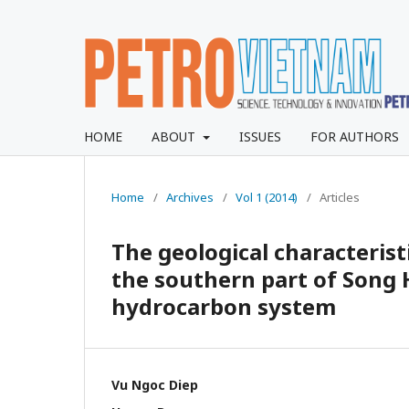
HOME
ABOUT
ISSUES
FOR AUTHORS
Home
/
Archives
/
Vol 1 (2014)
/
Articles
The geological characteris
the southern part of Song H
hydrocarbon system
Vu Ngoc Diep