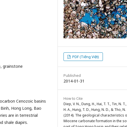
PDF (Tiếng Việt)
, grainstone
Published
2014-01-31
How to Cite
rocarbon Cenozoic basins
Diep, V. N., Dung, H., Hai, T. T., Tin, N. T.
i Binh, Hong Long, Bao
H. A., Hung, T. D., Hung, N. D., & Tho, N. 
s are in terrestrial
(2014). The geological characteristics o
Miocene carbonate formation in the so
d shale diapirs.
part of Song Hong basin and their rela