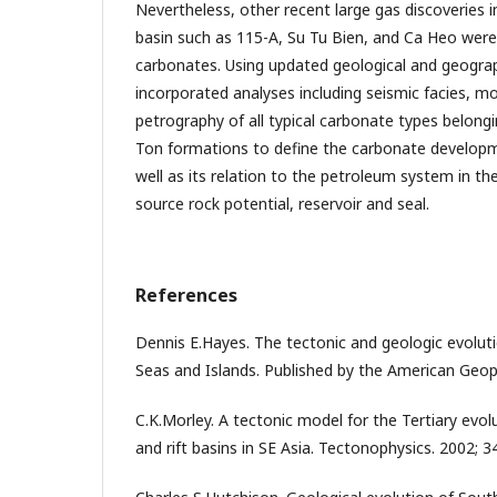
Nevertheless, other recent large gas discoveries i
basin such as 115-A, Su Tu Bien, and Ca Heo wer
carbonates. Using updated geological and geograp
incorporated analyses including seismic facies, m
petrography of all typical carbonate types belong
Ton formations to define the carbonate developm
well as its relation to the petroleum system in th
source rock potential, reservoir and seal.
References
Dennis E.Hayes. The tectonic and geologic evolut
Seas and Islands. Published by the American Geop
C.K.Morley. A tectonic model for the Tertiary evolut
and rift basins in SE Asia. Tectonophysics. 2002; 34