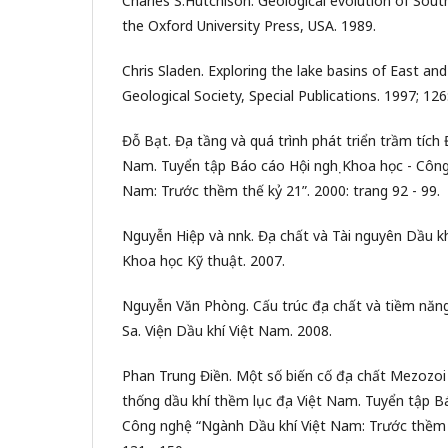
Charles S.Hutchison. Geological evolution of Sout
the Oxford University Press, USA. 1989.
Chris Sladen. Exploring the lake basins of East an
Geological Society, Special Publications. 1997; 126:
Đỗ Bạt. Địa tầng và quá trình phát triển trầm tích
Nam. Tuyển tập Báo cáo Hội nghị Khoa học - Công
Nam: Trước thềm thế kỷ 21”. 2000: trang 92 - 99.
Nguyễn Hiệp và nnk. Địa chất và Tài nguyên Dầu k
Khoa học Kỹ thuật. 2007.
Nguyễn Văn Phòng. Cấu trúc địa chất và tiềm năn
Sa. Viện Dầu khí Việt Nam. 2008.
Phan Trung Điền. Một số biến cố địa chất Mezozoi
thống dầu khí thềm lục địa Việt Nam. Tuyển tập B
Công nghệ “Ngành Dầu khí Việt Nam: Trước thềm t