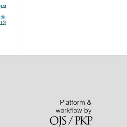
g vi
địa
012)